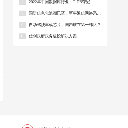
7
2022年中国数据库行业：TiDB夺冠，达梦、人大金仓和AnalyticDB稳居第十
8
国防信息化浪潮已至，军事通信网络系统加速建设
9
自动驾驶车载芯片，国内谁在第一梯队？
10
信创政府政务建设解决方案