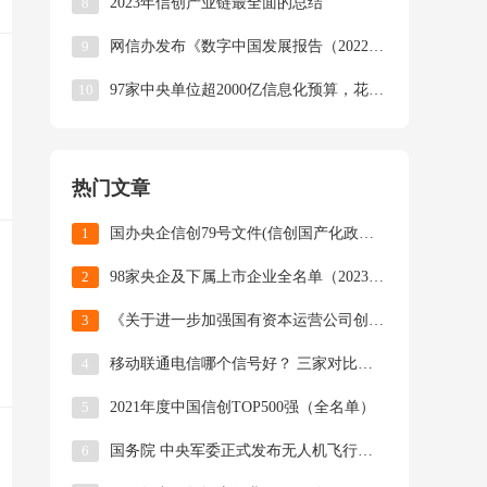
8
2023年信创产业链最全面的总结
9
网信办发布《数字中国发展报告（2022年）》（附下载）
10
97家中央单位超2000亿信息化预算，花在哪？
热门文章
1
国办央企信创79号文件(信创国产化政策)全面解读
2
98家央企及下属上市企业全名单（2023版）
3
《关于进一步加强国有资本运营公司创新发展的指导意见》
4
移动联通电信哪个信号好？ 三家对比数据出炉
5
2021年度中国信创TOP500强（全名单）
6
国务院 中央军委正式发布无人机飞行管理暂行条例 | 全文