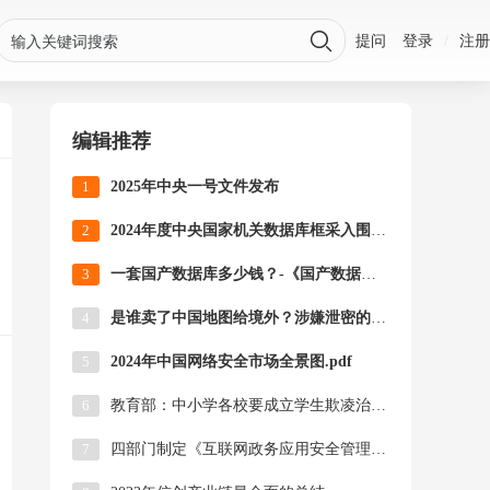

提问
登录
/
注册
编辑推荐
1
2025年中央一号文件发布
2
2024年度中央国家机关数据库框采入围名单
3
一套国产数据库多少钱？-《国产数据库价格汇总表》（2024.10.30更新）
4
是谁卖了中国地图给境外？涉嫌泄密的Mobileye究竟是什么公司
5
2024年中国网络安全市场全景图.pdf
6
教育部：中小学各校要成立学生欺凌治理委员会
7
四部门制定《互联网政务应用安全管理规定》