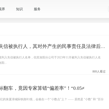
视界
知识
服务
分公司被列入失信被执行人，其对外产生的民事责任及法律后果由总
列入失信被执行人名单，但其洛阳分公司于2023年11月被列入失信被执行人名
...
869人看过
评标翻车，竟因专家算错“偏差率”！“0.05≠
亿的泉厦漳城际铁路R1线，会栽在一个“小数点”上？ —— 居然是 “小数” 和 “百分