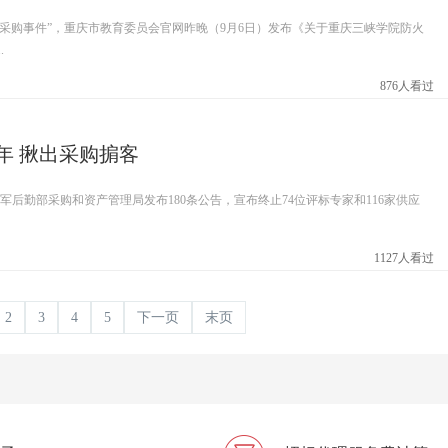
万采购事件”，重庆市教育委员会官网昨晚（9月6日）发布《关于重庆三峡学院防火
.
876人看过
年 揪出采购掮客
箭军后勤部采购和资产管理局发布180条公告，宣布终止74位评标专家和116家供应
1127人看过
2
3
4
5
下一页
末页