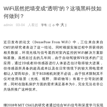
WiFi居然把墙变成“透明”的？这项黑科技如
何做到？
大
admin
03-04
人看过
中
字号：[
]
小
近日发布的论文《DensePose From WiFi》中，三位来自来自
CMU的研究者表达了这一结论。同时根据实验过程中所获得的
相关数据，环境光线与信号遮挡对室内监控的WiFi解决方案影
响甚微。虽然在过去的几年间，由于自动驾驶和VR技术的广泛
应用，通过2D或者3D传感器进行人体姿态估计取得较大进展，
但传感器所具备的超高成本以及在日常情境下的较大用电需求
都让人望而却步。至于RGB相机则更不必说，由于技术限制其不
仅对使用场景（光线、视野、障碍物等）有着十分苛刻的要
求，同时在隐私保护方面的需求满足基本为0，完全无法在非公
共场所推广这种技术。
继2018年MIT CSAIL的研究者通过结合WiFi信号和深度学习实现